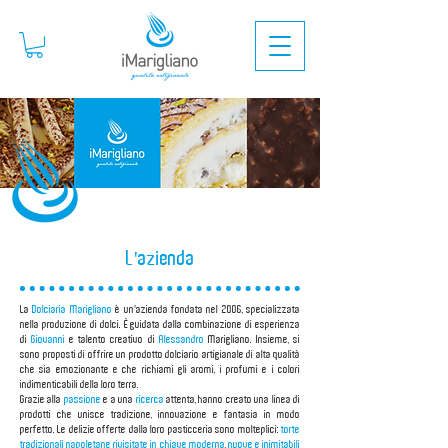
L'azienda
La
Dolciaria Marigliano
è un'azienda fondata nel 2006, specializzata
nella produzione di dolci. È guidata dalla combinazione di esperienza
di
Giovanni
e talento creativo di
Alessandro
Marigliano. Insieme, si
sono proposti di offrire un prodotto dolciario artigianale di alta qualità
che sia emozionante e che richiami gli aromi, i profumi e i colori
indimenticabili della loro terra.
Grazie alla
passione
e a una
ricerca
attenta, hanno creato una linea di
prodotti che unisce tradizione, innovazione e fantasia in modo
perfetto. Le delizie offerte dalla loro pasticceria sono molteplici:
torte
tradizionali napoletane rivisitate in chiave moderna
,
nuove e inimitabili