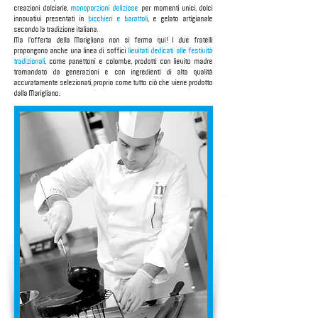
creazioni dolciarie,
monoporzioni deliziose
per momenti unici, dolci
innovativi presentati in
bicchieri e barattoli
, e gelato artigianale
secondo la tradizione italiana.
Ma l'offerta della Marigliano non si ferma qui! I due fratelli
propongono anche una linea di soffici
lievitati dedicati alle festività
tradizionali
, come panettoni e colombe, prodotti con lievito madre
tramandato da generazioni e con ingredienti di alta qualità
accuratamente selezionati, proprio come tutto ciò che viene prodotto
dalla Marigliano.