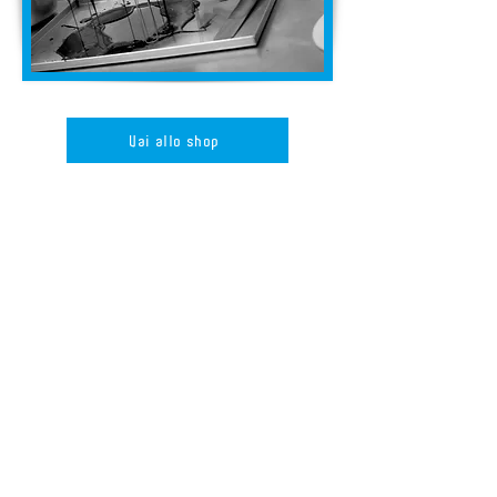
Vai allo shop
Per richiedere maggiori informazioni sui prodotti
Contattaci
News
Gift Card
Gallery
Lavora con noi
Policy Cookie
e
Policy Privacy
Termini e Condizioni di Vendita