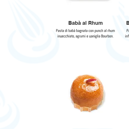
Babà al Rhum
B
Pasta di babà bagnata con punch al rhum
P
invecchiato, agrumi e vaniglia Bourbon.
in