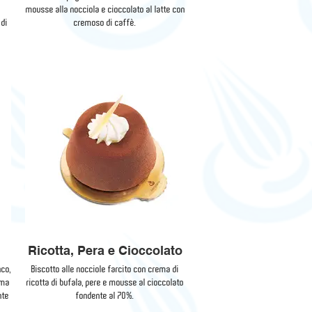
o
mousse alla nocciola e cioccolato al latte con
 di
cremoso di caffè.
Ricotta, Pera e Cioccolato
nco,
Biscotto alle nocciole farcito con crema di
ema
ricotta di bufala, pere e mousse al cioccolato
nte
fondente al 70%.