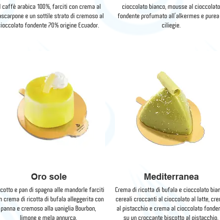
l caffè arabica 100%, farciti con crema al
cioccolato bianco, mousse al cioccolat
scarpone e un sottile strato di cremoso al
fondente profumato all’alkermes e purea
cioccolato fondente 70% origine Ecuador.
ciliegie.
Oro sole
Mediterranea
scotto e pan di spagna alle mandorle farciti
Crema di ricotta di bufala e cioccolato bia
n crema di ricotta di bufala alleggerita con
cereali croccanti al cioccolato al latte, cr
panna e cremoso alla vaniglia Bourbon,
al pistacchio e crema al cioccolato fonde
limone e mela annurca.
su un croccante biscotto al pistacchio.